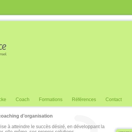
cke
Coach
Formations
Références
Contact
coaching d’organisation
se à atteindre le succès désiré, en développant la
er, elle-même, ses propres solutions.