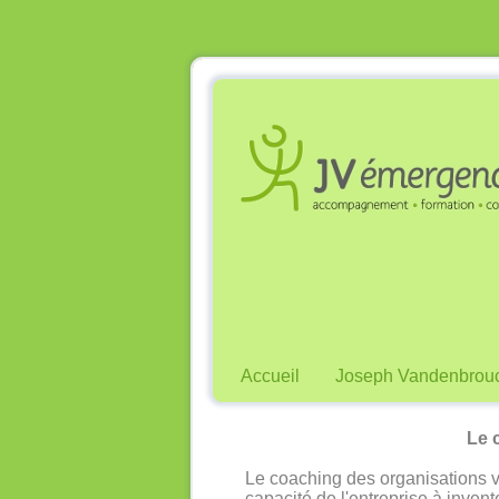
Accueil
Joseph Vandenbrou
Le 
Le coaching des organisations vi
capacité de l'entreprise à invent