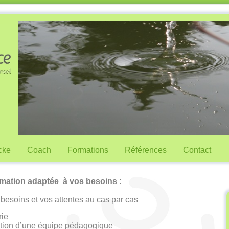
cke
Coach
Formations
Références
Contact
mation adaptée à vos besoins :
 besoins et vos attentes au cas par cas
rie
tution d’une équipe pédagogique