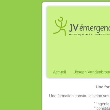
Accueil
Joseph Vandenbrou
Une for
Une formation construite selon vos
° ingénie
° consti