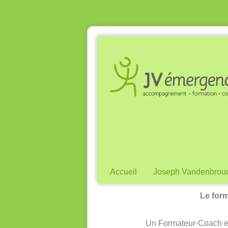
Accueil
Joseph Vandenbrou
Le form
Un Formateur-Coach est