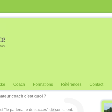
cke
Coach
Formations
Références
Contact
ateur coach c’est quoi ?
 "le partenaire de succès" de son client.