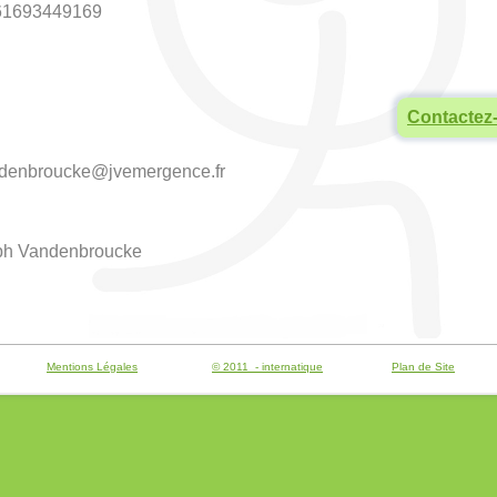
R61693449169
Contactez
andenbroucke@jvemergence.fr
seph Vandenbroucke
Mentions Légales
© 2011 - internatique
Plan de Site