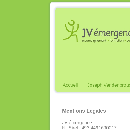
Accueil
Joseph Vandenbrou
Mentions Légales
JV émergence
N° Siret : 493 4491690017